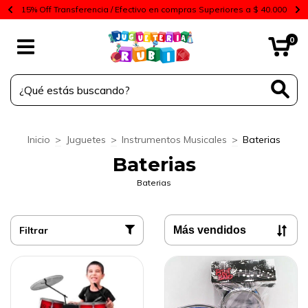
15% Off Transferencia / Efectivo en compras Superiores a $ 40.000
0
Inicio
>
Juguetes
>
Instrumentos Musicales
>
Baterias
Baterias
Baterias
Filtrar