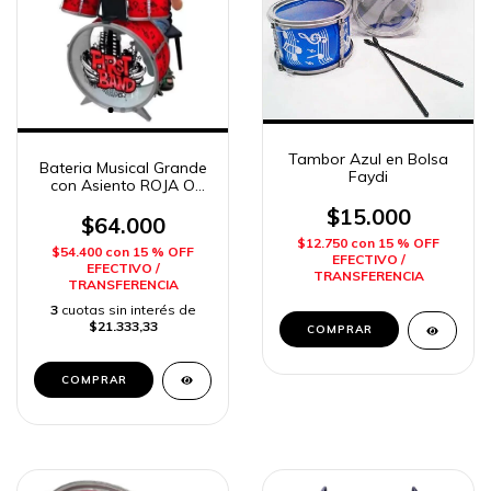
Tambor Azul en Bolsa
Bateria Musical Grande
Faydi
con Asiento ROJA O
AZUL FAYDI
$15.000
$64.000
$12.750
con
15 % OFF
$54.400
con
15 % OFF
EFECTIVO /
EFECTIVO /
TRANSFERENCIA
TRANSFERENCIA
3
cuotas sin interés de
$21.333,33