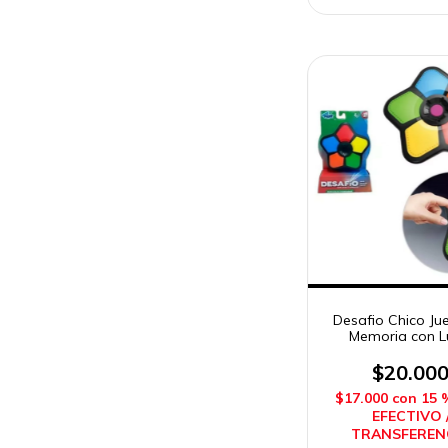
Desafio Chico Ju
Memoria con L
Sonido NP
$20.00
$17.000
con
15 
EFECTIVO 
TRANSFEREN