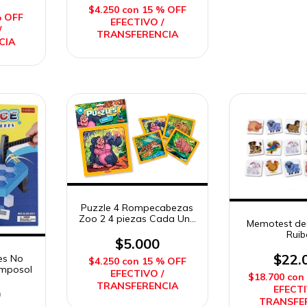
$4.250
con
15 % OFF
% OFF
EFECTIVO /
/
TRANSFERENCIA
CIA
Puzzle 4 Rompecabezas
Zoo 2 4 piezas Cada Uno
Memotest de
Duravit
Ruib
$5.000
$22.
es No
$4.250
con
15 % OFF
 Imposol
EFECTIVO /
$18.700
con
TRANSFERENCIA
EFECTI
0
TRANSFE