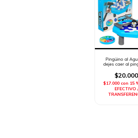
Pingüino al Ag
dejes caer al pin
Sebigus
$20.00
$17.000
con
15 
EFECTIVO 
TRANSFEREN