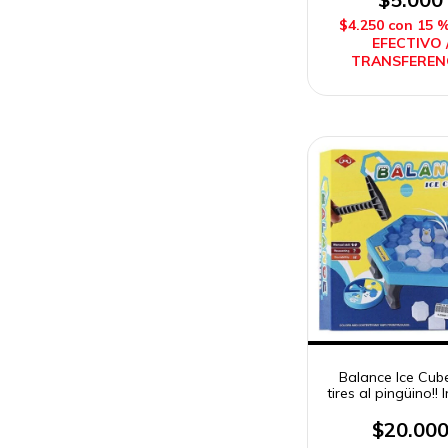
$4.250
con
15 
EFECTIVO 
TRANSFEREN
Balance Ice Cub
tires al pingüino!!
$20.00