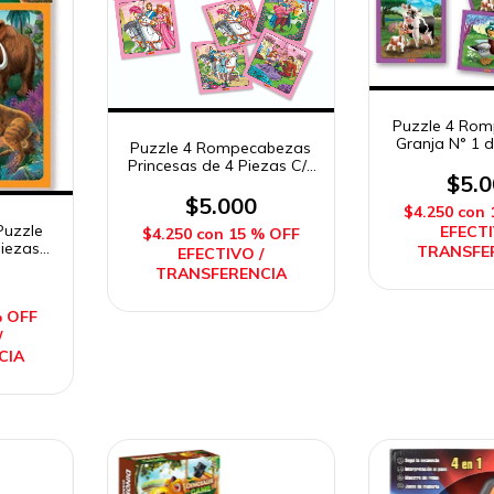
Puzzle 4 Ro
Granja N° 1 d
Puzzle 4 Rompecabezas
C/u Dur
Princesas de 4 Piezas C/u
$5.
Duravit
$5.000
$4.250
con
uzzle
EFECTI
$4.250
con
15 % OFF
piezas
TRANSFE
EFECTIVO /
TRANSFERENCIA
% OFF
/
CIA