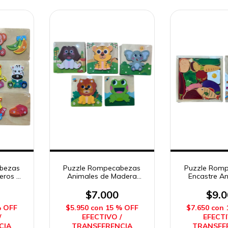
bezas
Puzzle Rompecabezas
Puzzle Rom
eros de
Animales de Madera
Encastre A
gus
Sebigus
Alimentos 
Sebi
$7.000
$9.
% OFF
$5.950
con
15 % OFF
$7.650
con
/
EFECTIVO /
EFECTI
CIA
TRANSFERENCIA
TRANSFE