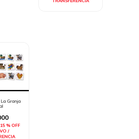
TRANSFERENCIA
 La Granja
al
000
15 % OFF
VO /
RENCIA