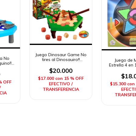
Juego Dinosaur Game No
ua No
tires al Dinosauiro!!
Juego de 
guino!!
Imposol
Estrella 4 en 
$20.000
Sonido S
0
$18.
$17.000
con
15 % OFF
% OFF
EFECTIVO /
$15.300
con
/
TRANSFERENCIA
EFECTI
CIA
TRANSFE