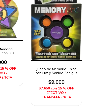
Memoria
1 con Luz y
ebigus
000
15 % OFF
Juego de Memoria Chico
VO /
con Luz y Sonido Sebigus
RENCIA
$9.000
$7.650
con
15 % OFF
EFECTIVO /
TRANSFERENCIA