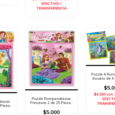
EFECTIVO /
TRANSFERENCIA
Puzzle 4 Ro
Acuario de 4 
Durav
$5.
$4.250
con
Puzzle Rompecabezas
EFECTI
bezas
Princesas 2 de 25 Piezas
TRANSFE
 Piezas
Duravit
$5.000