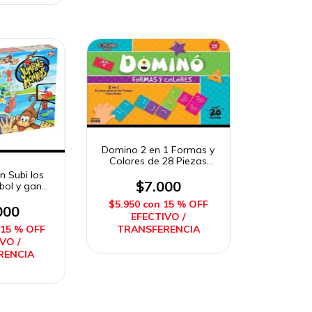
Domino 2 en 1 Formas y
Colores de 28 Piezas
G360
n Subi los
$7.000
rbol y ganá
gus
$5.950
con
15 % OFF
000
EFECTIVO /
TRANSFERENCIA
15 % OFF
VO /
RENCIA