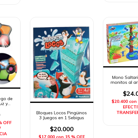
Mono Saltari
monitos al a
Sebi
$24.
ego de
$20.400
con
uz y
EFECTI
TRANSFE
Bloques Locos Pingüinos
0
3 Juegos en 1 Sebigus
% OFF
$20.000
/
CIA
$17.000
con
15 % OFF