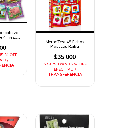
mpecabezas
e 4 Piezas
avit
MemoTest 49 Fichas
Plasticas Ruibal
000
15 % OFF
$35.000
VO /
$29.750
con
15 % OFF
RENCIA
EFECTIVO /
TRANSFERENCIA