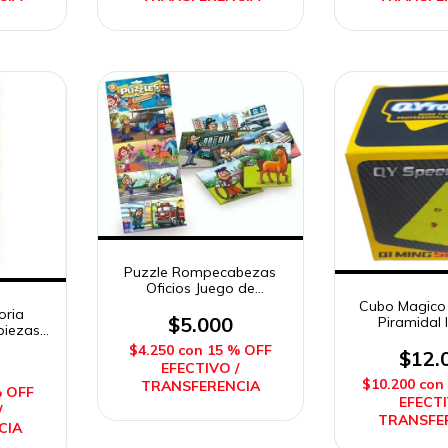
Puzzle Rompecabezas
Oficios Juego de
Asociacion 16 Piezas
Cubo Magico 
oria
Duravit
$5.000
Piramidal
piezas
$4.250
con
15 % OFF
$12.
EFECTIVO /
$10.200
con
TRANSFERENCIA
% OFF
EFECTI
/
TRANSFE
CIA