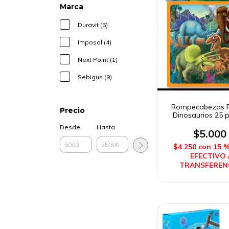
Marca
Duravit (5)
Imposol (4)
Next Point (1)
Sebigus (9)
Rompecabezas P
Precio
Dinosaurios 25 
Duravit
Desde
Hasta
$5.000
$4.250
con
15 
EFECTIVO 
TRANSFEREN