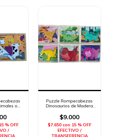
pecabezas
Puzzle Rompecabezas
nimales o
Dinosaurios de Madera
de Madera
Sebigus
gus
000
$9.000
15 % OFF
$7.650
con
15 % OFF
VO /
EFECTIVO /
RENCIA
TRANSFERENCIA