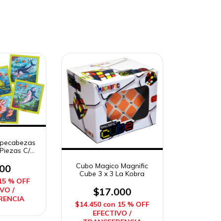
mpecabezas
Piezas C/u
it
Cubo Magico Magnific
000
Cube 3 x 3 La Kobra
15 % OFF
$17.000
VO /
RENCIA
$14.450
con
15 % OFF
EFECTIVO /